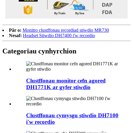
Pâr o:
Monitro clustffonau recordiad stiwdio MR730
Nesaf:
Headset Stiwdio DH7400 i'w recordio
Categorïau cynhyrchion
Clustffonau monitor cefn agored
DH1771K ar gyfer stiwdio
Clustffonau cymysgu stiwdio DH7100
i'w recordio