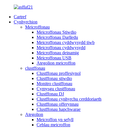
Cartref
Cynhyrchion
Meicroffonau
Meicroffonau Stiwdio
Meicroffonau Darlledu
Meicroffonau cyddwysydd tiwb
Meicroffonau cyddwysydd
Meicroffonau deinamig
Meicroffonau USB
Ategolion meicroffon
clustffonau
Clustffonau proffesiynol
Clustffonau stiwdio
Monitro clustffonau
Cymysgu clustffonau
Clustffonau DJ
Clustffonau cynhyrchu cerddoriaeth
Clustffonau offerynnau
Clustffonau hapchwarae
Ategolion
Meicroffon yn sefyll
Ceblau meicroffon