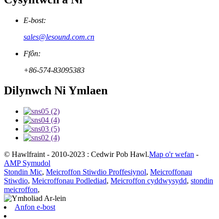
E-bost:
sales@lesound.com.cn
Ffôn:
+86-574-83095383
Dilynwch Ni Ymlaen
© Hawlfraint - 2010-2023 : Cedwir Pob Hawl.
Map o'r wefan
-
AMP Symudol
Stondin Mic
,
Meicroffon Stiwdio Proffesiynol
,
Meicroffonau
Stiwdio
,
Meicroffonau Podlediad
,
Meicroffon cyddwysydd
,
stondin
meicroffon
,
Anfon e-bost