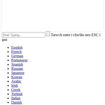
Tarwch enter i chwilio neu ESC i
gau
English
French
German
Portuguese
Spanish
Russian
Japanese
Korean
Arabic
Irish
Greek
Turkish
Italian
Danish