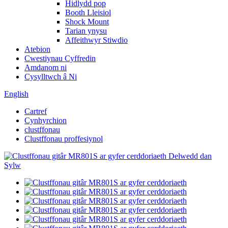
Hidlydd pop
Booth Lleisiol
Shock Mount
Tarian ynysu
Affeithwyr Stiwdio
Atebion
Cwestiynau Cyffredin
Amdanom ni
Cysylltwch â Ni
English
Cartref
Cynhyrchion
clustffonau
Clustffonau proffesiynol