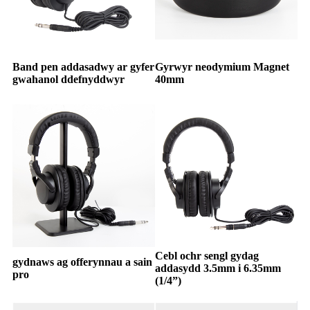
Band pen addasadwy ar gyfer
Gyrwyr neodymium Magnet
gwahanol ddefnyddwyr
40mm
Cebl ochr sengl gydag
gydnaws ag offerynnau a sain
addasydd 3.5mm i 6.35mm
pro
(1/4”)