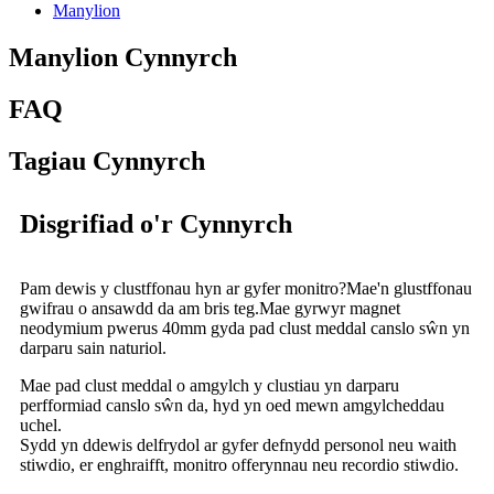
Manylion
Manylion Cynnyrch
FAQ
Tagiau Cynnyrch
Disgrifiad o'r Cynnyrch
Pam dewis y clustffonau hyn ar gyfer monitro?Mae'n glustffonau
gwifrau o ansawdd da am bris teg.Mae gyrwyr magnet
neodymium pwerus 40mm gyda pad clust meddal canslo sŵn yn
darparu sain naturiol.
Mae pad clust meddal o amgylch y clustiau yn darparu
perfformiad canslo sŵn da, hyd yn oed mewn amgylcheddau
uchel.
Sydd yn ddewis delfrydol ar gyfer defnydd personol neu waith
stiwdio, er enghraifft, monitro offerynnau neu recordio stiwdio.