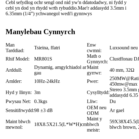
Cebl sefydlog ochr sengl ond nid yw'n ddatodadwy, ni fydd y
cebl yn dod yn rhydd wrth rybuddio.Mae'r addasydd 3.5mm i
6.35mm (1/4”) ychwanegol wedi'i gynnwys
Manylebau Cynnyrch
Man
Enw
Tsieina, ffatri
Luxsound ne
Tarddiad:
cwmni:
Math o
Rhif Model:
MR801S
Clustffonau DJ
Gynnyrch:
Dynamig, amgylchiadol ar
Maint
Arddull:
40 mm, 32Ω
gau
gyrrwr:
250MW@Rati
Amlder:
10Hz-24kHz
Pwer:
450mw@max
Stereo 3.5mm 
Hyd y llinyn:
3m
Cysylltydd:
addasydd 6.35
Pwysau Net:
0.3kgs
Lliw:
Du
OEM neu
Sensitifrwydd:
98 ±3 dB
Ar gael
ODM
Maint y
Maint blwch
59X38X45.5(
18X8.5X21.5(L*W*H)cm
blwch
mewnol:
blwch brown, 
meistr: