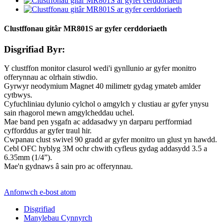
Clustffonau gitâr MR801S ar gyfer cerddoriaeth
Disgrifiad Byr:
Y clustffon monitor clasurol wedi'i gynllunio ar gyfer monitro
offerynnau ac olrhain stiwdio.
Gyrwyr neodymium Magnet 40 milimetr gydag ymateb amlder
cytbwys.
Cyfuchliniau dylunio cylchol o amgylch y clustiau ar gyfer ynysu
sain rhagorol mewn amgylcheddau uchel.
Mae band pen ysgafn ac addasadwy yn darparu perfformiad
cyfforddus ar gyfer traul hir.
Cwpanau clust swivel 90 gradd ar gyfer monitro un glust yn hawdd.
Cebl OFC hyblyg 3M ochr chwith cyfleus gydag addasydd 3.5 a
6.35mm (1/4”).
Mae'n gydnaws â sain pro ac offerynnau.
Anfonwch e-bost atom
Disgrifiad
Manylebau Cynnyrch