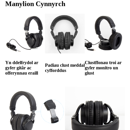
Manylion Cynnyrch
Yn ddelfrydol ar
Clustffonau troi ar
Padiau clust meddal
gyfer gitâr ac
gyfer monitro un
cyfforddus
offerynnau eraill
glust